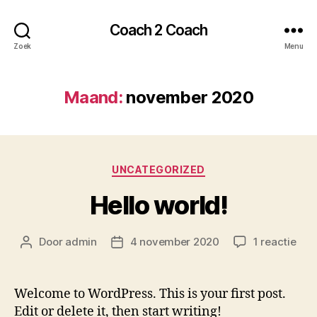
Coach 2 Coach
Zoek
Menu
Maand:
november 2020
Categorieën
UNCATEGORIZED
Hello world!
op
Door
admin
4 november 2020
1 reactie
Berichtauteur
Berichtdatum
Hell
worl
Welcome to WordPress. This is your first post.
Edit or delete it, then start writing!